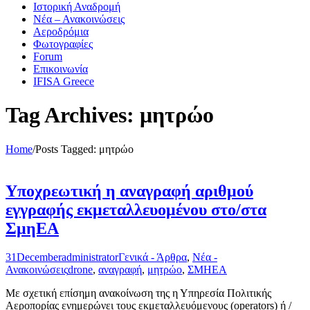
Ιστορική Αναδρομή
Νέα – Ανακοινώσεις
Αεροδρόμια
Φωτογραφίες
Forum
Επικοινωνία
IFISA Greece
Tag Archives: μητρώο
Home
/
Posts Tagged:
μητρώο
Υποχρεωτική η αναγραφή αριθμού
εγγραφής εκμεταλλευομένου στο/στα
ΣμηΕΑ
31
December
administrator
Γενικά - Άρθρα
,
Νέα -
Ανακοινώσεις
drone
,
αναγραφή
,
μητρώο
,
ΣΜΗΕΑ
Με σχετική επίσημη ανακοίνωση της η Υπηρεσία Πολιτικής
Αεροπορίας ενημερώνει τους εκμεταλλευόμενους (operators) ή /