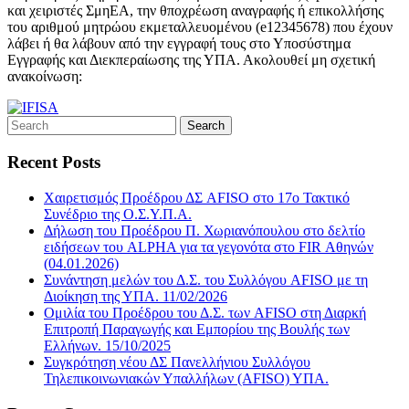
και χειριστές ΣμηΕΑ, την θποχρέωση αναγραφής ή επικολλήσης
του αριθμού μητρώου εκμεταλλευομένου (e12345678) που έχουν
λάβει ή θα λάβουν από την εγγραφή τους στο Υποσύστημα
Εγγραφής και Διεκπεραίωσης της ΥΠΑ. Ακολουθεί μη σχετική
ανακοίνωση:
Recent Posts
Χαιρετισμός Προέδρου ΔΣ AFISO στο 17ο Τακτικό
Συνέδριο της Ο.Σ.Υ.Π.Α.
Δήλωση του Προέδρου Π. Χωριανόπουλου στο δελτίο
ειδήσεων του ALPHA για τα γεγονότα στο FIR Αθηνών
(04.01.2026)
Συνάντηση μελών του Δ.Σ. του Συλλόγου AFISO με τη
Διοίκηση της ΥΠΑ. 11/02/2026
Ομιλία του Προέδρου του Δ.Σ. των AFISO στη Διαρκή
Επιτροπή Παραγωγής και Εμπορίου της Βουλής των
Ελλήνων. 15/10/2025
Συγκρότηση νέου ΔΣ Πανελλήνιου Συλλόγου
Τηλεπικοινωνιακών Υπαλλήλων (AFISO) ΥΠΑ.