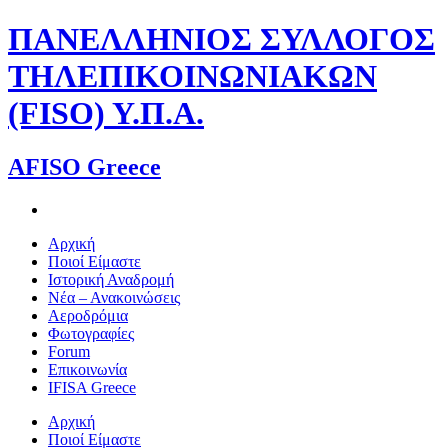
Skip
ΠΑΝΕΛΛΗΝΙΟΣ ΣΥΛΛΟΓΟΣ
to
content
ΤΗΛΕΠΙΚΟΙΝΩΝΙΑΚΩΝ
(FISO) Υ.Π.Α.
AFISO Greece
Αρχική
Ποιοί Είμαστε
Ιστορική Αναδρομή
Νέα – Ανακοινώσεις
Αεροδρόμια
Φωτογραφίες
Forum
Επικοινωνία
IFISA Greece
Αρχική
Ποιοί Είμαστε