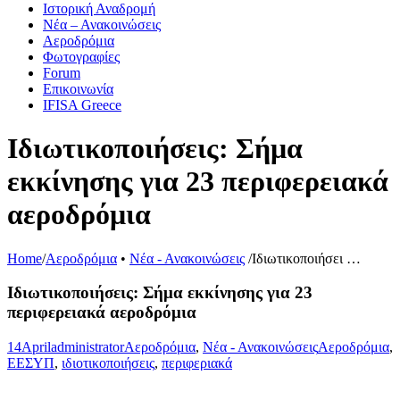
Ιστορική Αναδρομή
Νέα – Ανακοινώσεις
Αεροδρόμια
Φωτογραφίες
Forum
Επικοινωνία
IFISA Greece
Ιδιωτικοποιήσεις: Σήμα
εκκίνησης για 23 περιφερειακά
αεροδρόμια
Home
/
Αεροδρόμια
•
Νέα - Ανακοινώσεις
/
Ιδιωτικοποιήσει …
Ιδιωτικοποιήσεις: Σήμα εκκίνησης για 23
περιφερειακά αεροδρόμια
14
April
administrator
Αεροδρόμια
,
Νέα - Ανακοινώσεις
Αεροδρόμια
,
ΕΕΣΥΠ
,
ιδιοτικοποιήσεις
,
περιφεριακά