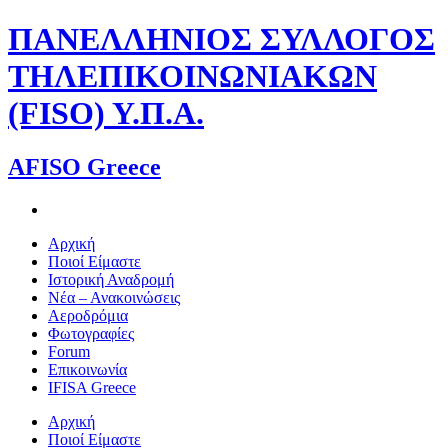
Skip
ΠΑΝΕΛΛΗΝΙΟΣ ΣΥΛΛΟΓΟΣ
to
content
ΤΗΛΕΠΙΚΟΙΝΩΝΙΑΚΩΝ
(FISO) Υ.Π.Α.
AFISO Greece
Αρχική
Ποιοί Είμαστε
Ιστορική Αναδρομή
Νέα – Ανακοινώσεις
Αεροδρόμια
Φωτογραφίες
Forum
Επικοινωνία
IFISA Greece
Αρχική
Ποιοί Είμαστε