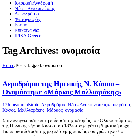
Ιστορική Αναδρομή
Νέα – Ανακοινώσεις
Αεροδρόμια
Φωτογραφίες
Forum
Επικοινωνία
IFISA Greece
Tag Archives: ονομασία
Home
/
Posts Tagged:
ονομασία
Αεροδρόμιο της Ηρωικής Ν. Κάσου –
Ονομάστηκε «Μάρκος Μαλλιαράκης»
17
June
administrator
Αεροδρόμια
,
Νέα - Ανακοινώσεις
αεροδρόμιο
,
Κάσος
,
Μαλλιαράκης
,
Μάρκος
,
ονομασία
Στην αναγνώριση και τη διάδοση της ιστορίας του Ολοκαυτώματος
της Ηρωικής νήσου Κάσου του 1824 προχωράει η δημοτική αρχή.
Για αποκατάσταση της μεγαλύτερης αδικίας που γράφτηκε στο