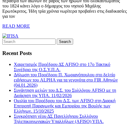
πέρασμα των αιώνων σε βάρος των ηρώων του ολοκαυτώματος
του 1824 κάνει λόγο ο δήμαρχος του νησιού Μιχάλης
Ερωτόκριτος. Ήδη τρία χρόνια νωρίτερα προβαίνει στις διαδικασίες
για τον
READ MORE
Recent Posts
Χαιρετισμός Προέδρου ΔΣ AFISO στο 17ο Τακτικό
Συνέδριο της Ο.Σ.Υ.Π.Α.
Δήλωση του Προέδρου Π. Χωριανόπουλου στο δελτίο
ειδήσεων του ALPHA για τα γεγονότα στο FIR Αθηνών
(04.01.2026)
Συνάντηση μελών του Δ.Σ. του Συλλόγου AFISO με τη
Διοίκηση της ΥΠΑ. 11/02/2026
Ομιλία του Προέδρου του Δ.Σ. των AFISO στη Διαρκή
Επιτροπή Παραγωγής και Εμπορίου της Βουλής των
Ελλήνων. 15/10/2025
Συγκρότηση νέου ΔΣ Πανελλήνιου Συλλόγου
Τηλεπικοινωνιακών Υπαλλήλων (AFISO) ΥΠΑ.