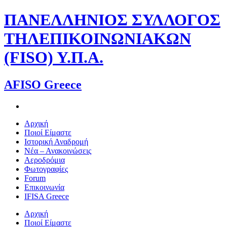
Skip
ΠΑΝΕΛΛΗΝΙΟΣ ΣΥΛΛΟΓΟΣ
to
content
ΤΗΛΕΠΙΚΟΙΝΩΝΙΑΚΩΝ
(FISO) Υ.Π.Α.
AFISO Greece
Αρχική
Ποιοί Είμαστε
Ιστορική Αναδρομή
Νέα – Ανακοινώσεις
Αεροδρόμια
Φωτογραφίες
Forum
Επικοινωνία
IFISA Greece
Αρχική
Ποιοί Είμαστε