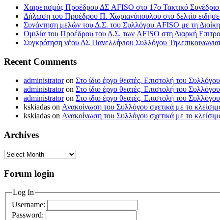
Χαιρετισμός Προέδρου ΔΣ AFISO στο 17ο Τακτικό Συνέδριο 
Δήλωση του Προέδρου Π. Χωριανόπουλου στο δελτίο ειδήσε
Συνάντηση μελών του Δ.Σ. του Συλλόγου AFISO με τη Διοίκ
Ομιλία του Προέδρου του Δ.Σ. των AFISO στη Διαρκή Επιτρ
Συγκρότηση νέου ΔΣ Πανελλήνιου Συλλόγου Τηλεπικοινων
Recent Comments
administrator
on
Στο ίδιο έργο θεατές. Επιστολή του Συλλόγο
administrator
on
Στο ίδιο έργο θεατές. Επιστολή του Συλλόγο
administrator
on
Στο ίδιο έργο θεατές. Επιστολή του Συλλόγο
kskiadas
on
Ανακοίνωση του Συλλόγου σχετικά με το κλείσιμ
kskiadas
on
Ανακοίνωση του Συλλόγου σχετικά με το κλείσιμ
Archives
Archives
Forum login
Log In
Username:
Password: