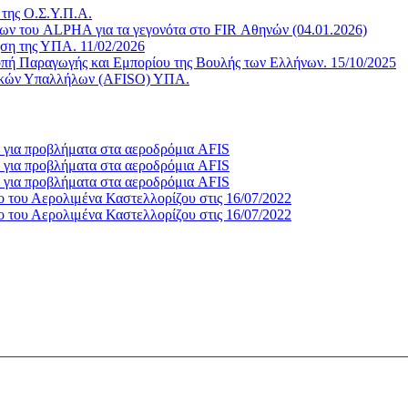
της Ο.Σ.Υ.Π.Α.
ων του ALPHA για τα γεγονότα στο FIR Αθηνών (04.01.2026)
ηση της ΥΠΑ. 11/02/2026
οπή Παραγωγής και Εμπορίου της Βουλής των Ελλήνων. 15/10/2025
ιακών Υπαλλήλων (AFISO) ΥΠΑ.
υ για προβλήματα στα αεροδρόμια AFIS
υ για προβλήματα στα αεροδρόμια AFIS
υ για προβλήματα στα αεροδρόμια AFIS
ο του Αερολιμένα Καστελλορίζου στις 16/07/2022
ο του Αερολιμένα Καστελλορίζου στις 16/07/2022