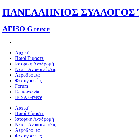
Skip
ΠΑΝΕΛΛΗΝΙΟΣ ΣΥΛΛΟΓΟΣ Τ
to
content
AFISO Greece
Αρχική
Ποιοί Είμαστε
Ιστορική Αναδρομή
Νέα – Ανακοινώσεις
Αεροδρόμια
Φωτογραφίες
Forum
Επικοινωνία
IFISA Greece
Αρχική
Ποιοί Είμαστε
Ιστορική Αναδρομή
Νέα – Ανακοινώσεις
Αεροδρόμια
Φωτογραφίες