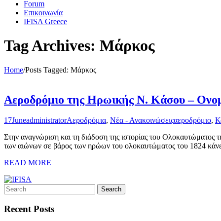
Forum
Επικοινωνία
IFISA Greece
Tag Archives: Μάρκος
Home
/
Posts Tagged:
Μάρκος
Αεροδρόμιο της Ηρωικής Ν. Κάσου – Ον
17
June
administrator
Αεροδρόμια
,
Νέα - Ανακοινώσεις
αεροδρόμιο
,
Κ
Στην αναγνώριση και τη διάδοση της ιστορίας του Ολοκαυτώματος 
των αιώνων σε βάρος των ηρώων του ολοκαυτώματος του 1824 κάνει 
READ MORE
Recent Posts