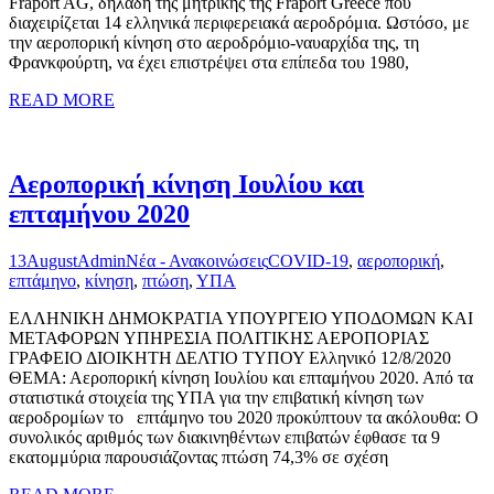
Fraport AG, δηλαδή της μητρικής της Fraport Greece που
διαχειρίζεται 14 ελληνικά περιφερειακά αεροδρόμια. Ωστόσο, με
την αεροπορική κίνηση στο αεροδρόμιο-ναυαρχίδα της, τη
Φρανκφούρτη, να έχει επιστρέψει στα επίπεδα του 1980,
READ MORE
Αεροπορική κίνηση Ιουλίου και
επταμήνου 2020
13
August
Admin
Νέα - Ανακοινώσεις
COVID-19
,
αεροπορική
,
επτάμηνο
,
κίνηση
,
πτώση
,
ΥΠΑ
ΕΛΛΗΝΙΚΗ ΔΗΜΟΚΡΑΤΙΑ ΥΠΟΥΡΓΕΙΟ ΥΠΟΔΟΜΩΝ ΚΑΙ
ΜΕΤΑΦΟΡΩΝ ΥΠΗΡΕΣΙΑ ΠΟΛΙΤΙΚΗΣ ΑΕΡΟΠΟΡΙΑΣ
ΓΡΑΦΕΙΟ ΔΙΟΙΚΗΤΗ ΔΕΛΤΙΟ ΤΥΠΟΥ Ελληνικό 12/8/2020
ΘΕΜΑ: Αεροπορική κίνηση Ιουλίου και επταμήνου 2020. Από τα
στατιστικά στοιχεία της ΥΠΑ για την επιβατική κίνηση των
αεροδρομίων το επτάμηνο του 2020 προκύπτουν τα ακόλουθα: Ο
συνολικός αριθμός των διακινηθέντων επιβατών έφθασε τα 9
εκατομμύρια παρουσιάζοντας πτώση 74,3% σε σχέση