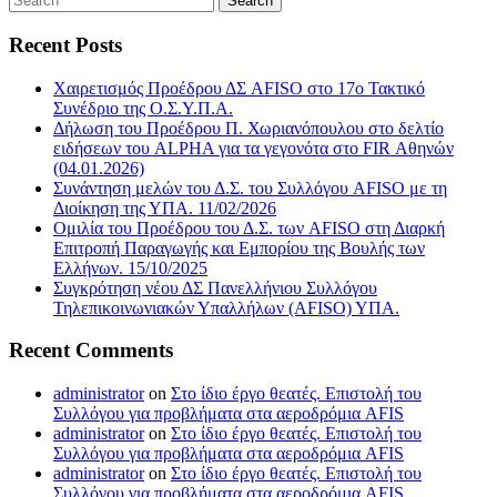
Recent Posts
Χαιρετισμός Προέδρου ΔΣ AFISO στο 17ο Τακτικό
Συνέδριο της Ο.Σ.Υ.Π.Α.
Δήλωση του Προέδρου Π. Χωριανόπουλου στο δελτίο
ειδήσεων του ALPHA για τα γεγονότα στο FIR Αθηνών
(04.01.2026)
Συνάντηση μελών του Δ.Σ. του Συλλόγου AFISO με τη
Διοίκηση της ΥΠΑ. 11/02/2026
Ομιλία του Προέδρου του Δ.Σ. των AFISO στη Διαρκή
Επιτροπή Παραγωγής και Εμπορίου της Βουλής των
Ελλήνων. 15/10/2025
Συγκρότηση νέου ΔΣ Πανελλήνιου Συλλόγου
Τηλεπικοινωνιακών Υπαλλήλων (AFISO) ΥΠΑ.
Recent Comments
administrator
on
Στο ίδιο έργο θεατές. Επιστολή του
Συλλόγου για προβλήματα στα αεροδρόμια AFIS
administrator
on
Στο ίδιο έργο θεατές. Επιστολή του
Συλλόγου για προβλήματα στα αεροδρόμια AFIS
administrator
on
Στο ίδιο έργο θεατές. Επιστολή του
Συλλόγου για προβλήματα στα αεροδρόμια AFIS