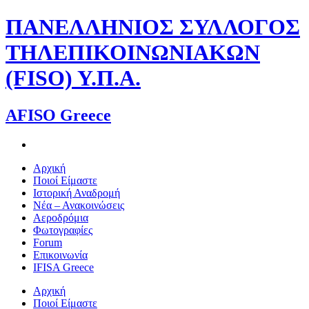
Skip
ΠΑΝΕΛΛΗΝΙΟΣ ΣΥΛΛΟΓΟΣ
to
content
ΤΗΛΕΠΙΚΟΙΝΩΝΙΑΚΩΝ
(FISO) Υ.Π.Α.
AFISO Greece
Αρχική
Ποιοί Είμαστε
Ιστορική Αναδρομή
Νέα – Ανακοινώσεις
Αεροδρόμια
Φωτογραφίες
Forum
Επικοινωνία
IFISA Greece
Αρχική
Ποιοί Είμαστε