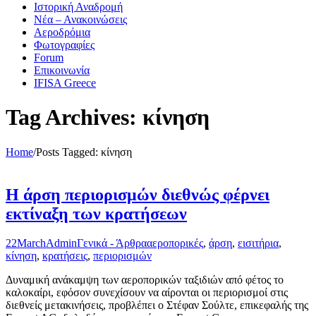
Ιστορική Αναδρομή
Νέα – Ανακοινώσεις
Αεροδρόμια
Φωτογραφίες
Forum
Επικοινωνία
IFISA Greece
Tag Archives: κίνηση
Home
/
Posts Tagged:
κίνηση
Η άρση περιορισμών διεθνώς φέρνει
εκτίναξη των κρατήσεων
22
March
Admin
Γενικά - Άρθρα
αεροπορικές
,
άρση
,
εισιτήρια
,
κίνηση
,
κρατήσεις
,
περιορισμών
Δυναμική ανάκαμψη των αεροπορικών ταξιδιών από φέτος το
καλοκαίρι, εφόσον συνεχίσουν να αίρονται οι περιορισμοί στις
διεθνείς μετακινήσεις, προβλέπει ο Στέφαν Σούλτε, επικεφαλής της