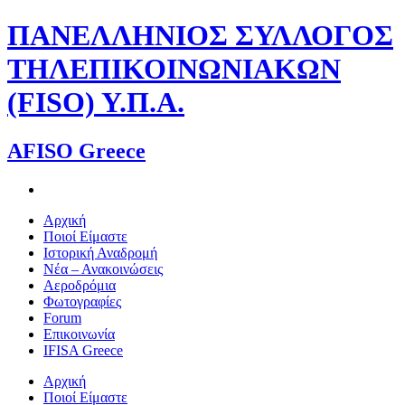
Skip
ΠΑΝΕΛΛΗΝΙΟΣ ΣΥΛΛΟΓΟΣ
to
content
ΤΗΛΕΠΙΚΟΙΝΩΝΙΑΚΩΝ
(FISO) Υ.Π.Α.
AFISO Greece
Αρχική
Ποιοί Είμαστε
Ιστορική Αναδρομή
Νέα – Ανακοινώσεις
Αεροδρόμια
Φωτογραφίες
Forum
Επικοινωνία
IFISA Greece
Αρχική
Ποιοί Είμαστε