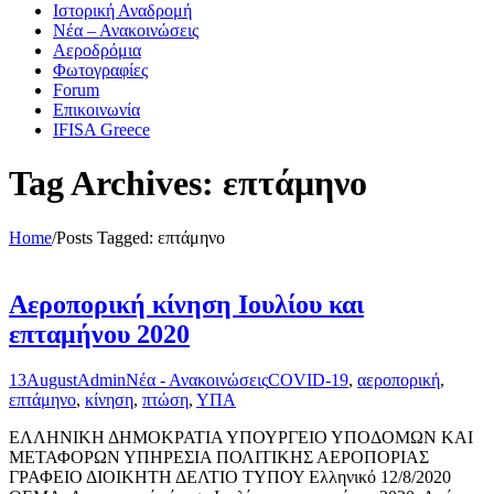
Ιστορική Αναδρομή
Νέα – Ανακοινώσεις
Αεροδρόμια
Φωτογραφίες
Forum
Επικοινωνία
IFISA Greece
Tag Archives: επτάμηνο
Home
/
Posts Tagged:
επτάμηνο
Αεροπορική κίνηση Ιουλίου και
επταμήνου 2020
13
August
Admin
Νέα - Ανακοινώσεις
COVID-19
,
αεροπορική
,
επτάμηνο
,
κίνηση
,
πτώση
,
ΥΠΑ
ΕΛΛΗΝΙΚΗ ΔΗΜΟΚΡΑΤΙΑ ΥΠΟΥΡΓΕΙΟ ΥΠΟΔΟΜΩΝ ΚΑΙ
ΜΕΤΑΦΟΡΩΝ ΥΠΗΡΕΣΙΑ ΠΟΛΙΤΙΚΗΣ ΑΕΡΟΠΟΡΙΑΣ
ΓΡΑΦΕΙΟ ΔΙΟΙΚΗΤΗ ΔΕΛΤΙΟ ΤΥΠΟΥ Ελληνικό 12/8/2020