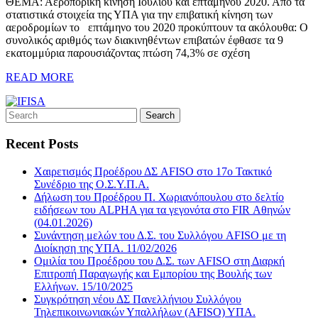
ΘΕΜΑ: Αεροπορική κίνηση Ιουλίου και επταμήνου 2020. Από τα
στατιστικά στοιχεία της ΥΠΑ για την επιβατική κίνηση των
αεροδρομίων το επτάμηνο του 2020 προκύπτουν τα ακόλουθα: Ο
συνολικός αριθμός των διακινηθέντων επιβατών έφθασε τα 9
εκατομμύρια παρουσιάζοντας πτώση 74,3% σε σχέση
READ MORE
Recent Posts
Χαιρετισμός Προέδρου ΔΣ AFISO στο 17ο Τακτικό
Συνέδριο της Ο.Σ.Υ.Π.Α.
Δήλωση του Προέδρου Π. Χωριανόπουλου στο δελτίο
ειδήσεων του ALPHA για τα γεγονότα στο FIR Αθηνών
(04.01.2026)
Συνάντηση μελών του Δ.Σ. του Συλλόγου AFISO με τη
Διοίκηση της ΥΠΑ. 11/02/2026
Ομιλία του Προέδρου του Δ.Σ. των AFISO στη Διαρκή
Επιτροπή Παραγωγής και Εμπορίου της Βουλής των
Ελλήνων. 15/10/2025
Συγκρότηση νέου ΔΣ Πανελλήνιου Συλλόγου
Τηλεπικοινωνιακών Υπαλλήλων (AFISO) ΥΠΑ.