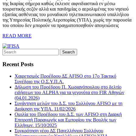
της Ικαρίας σήμερα καθώς έκλεισε αιφνιδιαστικά εν μέσω
τουριστικής σεζόν αλλά και πανδημίας ο αερολιμένας του νησιού
εξαιτίας ασθένειας του μοναδικού τηλεπικοινωνιακού υπαλλήλου
της Υπηρεσίας Πολιτικής Αεροπορίας (ΥΠΑ), χωρίς την παρουσία
του οποίου δεν μπορούν να πραγματοποιηθούν απογειώσεις
READ MORE
Recent Posts
Χαιρετισμός Προέδρου ΔΣ AFISO στο 17ο Τακτικό
Συνέδριο της Ο.Σ.Υ.Π.Α.
Δήλωση του Προέδρου Π. Χωριανόπουλου στο δελτίο
ειδήσεων του ALPHA για τα γεγονότα στο FIR Αθηνών
(04.01.2026)
Συνάντηση μελών του Δ.Σ. του Συλλόγου AFISO με τη
Διοίκηση της ΥΠΑ. 11/02/2026
Ομιλία του Προέδρου του Δ.Σ. των AFISO στη Διαρκή
Επιτροπή Παραγωγής και Εμπορίου της Βουλής των
Ελλήνων. 15/10/2025
Συγκρότηση νέου ΔΣ Πανελλήνιου Συλλόγου