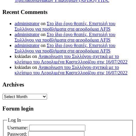
Τηλεπικοινωνιακών Υπαλλήλων (AFISO) ΥΠΑ.
Recent Comments
administrator
on
Στο ίδιο έργο θεατές. Επιστολή του
Συλλόγου για προβλήματα στα αεροδρόμια AFIS
administrator
on
Στο ίδιο έργο θεατές. Επιστολή του
Συλλόγου για προβλήματα στα αεροδρόμια AFIS
administrator
on
Στο ίδιο έργο θεατές. Επιστολή του
Συλλόγου για προβλήματα στα αεροδρόμια AFIS
kskiadas
on
Ανακοίνωση του Συλλόγου σχετικά με το
κλείσιμο του Αερολιμένα Καστελλορίζου στις 16/07/2022
kskiadas
on
Ανακοίνωση του Συλλόγου σχετικά με το
κλείσιμο του Αερολιμένα Καστελλορίζου στις 16/07/2022
Archives
Archives
Forum login
Log In
Username:
Password: