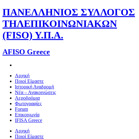
Skip
ΠΑΝΕΛΛΗΝΙΟΣ ΣΥΛΛΟΓΟΣ
to
content
ΤΗΛΕΠΙΚΟΙΝΩΝΙΑΚΩΝ
(FISO) Υ.Π.Α.
AFISO Greece
Αρχική
Ποιοί Είμαστε
Ιστορική Αναδρομή
Νέα – Ανακοινώσεις
Αεροδρόμια
Φωτογραφίες
Forum
Επικοινωνία
IFISA Greece
Αρχική
Ποιοί Είμαστε