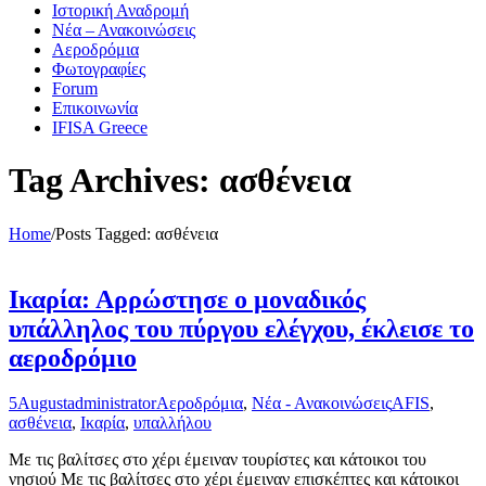
Ιστορική Αναδρομή
Νέα – Ανακοινώσεις
Αεροδρόμια
Φωτογραφίες
Forum
Επικοινωνία
IFISA Greece
Tag Archives: ασθένεια
Home
/
Posts Tagged:
ασθένεια
Ικαρία: Αρρώστησε ο μοναδικός
υπάλληλος του πύργου ελέγχου, έκλεισε το
αεροδρόμιο
5
August
administrator
Αεροδρόμια
,
Νέα - Ανακοινώσεις
AFIS
,
ασθένεια
,
Ικαρία
,
υπαλλήλου
Με τις βαλίτσες στο χέρι έμειναν τουρίστες και κάτοικοι του
νησιού Με τις βαλίτσες στο χέρι έμειναν επισκέπτες και κάτοικοι