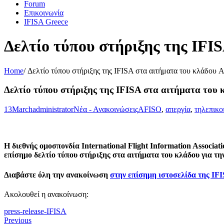
Forum
Επικοινωνία
IFISA Greece
Δελτίο τύπου στήριξης της IF
Home
/
Δελτίο τύπου στήριξης της IFISA στα αιτήματα του κλάδου
Δελτίο τύπου στήριξης της IFISA στα αιτήματα του
13
March
administrator
Νέα - Ανακοινώσεις
AFISO
,
απεργία
,
τηλεπικο
Η διεθνής oμοσπονδία International Flight Information Associa
επίσημο δελτίο τύπου στήριξης στα αιτήματα του κλάδου για τ
Διαβάστε όλη την ανακοίνωση
στην επίσημη ιστοσελίδα της IF
Ακολουθεί η ανακοίνωση:
press-release-IFISA
Previous