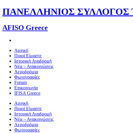
Skip
ΠΑΝΕΛΛΗΝΙΟΣ ΣΥΛΛΟΓΟΣ Τ
to
content
AFISO Greece
Αρχική
Ποιοί Είμαστε
Ιστορική Αναδρομή
Νέα – Ανακοινώσεις
Αεροδρόμια
Φωτογραφίες
Forum
Επικοινωνία
IFISA Greece
Αρχική
Ποιοί Είμαστε
Ιστορική Αναδρομή
Νέα – Ανακοινώσεις
Αεροδρόμια
Φωτογραφίες