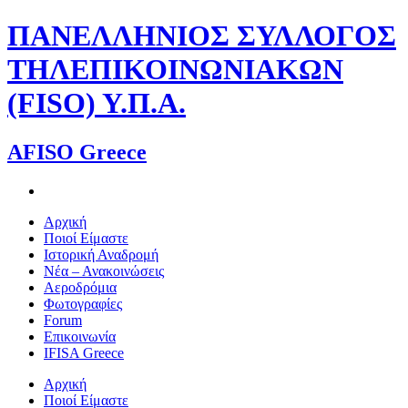
Skip
ΠΑΝΕΛΛΗΝΙΟΣ ΣΥΛΛΟΓΟΣ
to
content
ΤΗΛΕΠΙΚΟΙΝΩΝΙΑΚΩΝ
(FISO) Υ.Π.Α.
AFISO Greece
Αρχική
Ποιοί Είμαστε
Ιστορική Αναδρομή
Νέα – Ανακοινώσεις
Αεροδρόμια
Φωτογραφίες
Forum
Επικοινωνία
IFISA Greece
Αρχική
Ποιοί Είμαστε