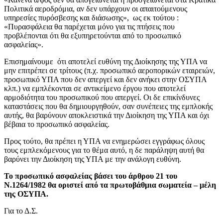
Πολιτικά αεροδρόμια, αν δεν υπάρχουν οι απαιτούμενους
υπηρεσίες πυρόσβεσης και διάσωσης», ως εκ τούτου :
«Πυρασφάλεια θα παρέχεται μόνο για τις πτήσεις που
προβλέπονται ότι θα εξυπηρετούνται από το προσωπικό
ασφαλείας».
Επισημαίνουμε ότι αποτελεί ευθύνη της Διοίκησης της ΥΠΑ να
μην επιτρέπει σε τρίτους (π.χ. προσωπικό αεροπορικών εταιρειών,
προσωπικό ΥΠΑ που δεν απεργεί και δεν ανήκει στην ΟΣΥΠΑ
κλπ.) να εμπλέκονται σε αντικείμενο έργου που αποτελεί
αρμοδιότητα του προσωπικού που απεργεί. Οι δε επικίνδυνες
καταστάσεις που θα δημιουργηθούν, σαν συνέπειες της εμπλοκής
αυτής, θα βαρύνουν αποκλειστικά την Διοίκηση της ΥΠΑ και όχι
βέβαια το προσωπικό ασφαλείας.
Προς τούτο, θα πρέπει η ΥΠΑ να ενημερώσει εγγράφως όλους
τους εμπλεκόμενους για το θέμα αυτό, η δε παράληψη αυτή θα
βαρύνει την Διοίκηση της ΥΠΑ με την ανάλογη ευθύνη.
Το προσωπικό ασφαλείας βάσει του άρθρου 21 του
Ν.1264/1982 θα οριστεί από τα πρωτοβάθμια σωματεία – μέλη
της ΟΣΥΠΑ.
Για το Δ.Σ.