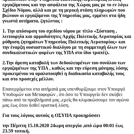
εργαζόμενους και την ασφάλεια της Χώρας μας με το εν λόγω
Σχέδιο Νόμου, αλλά και με τη μερική στάση πληρωμών που
βιώνουν οι εργαζόμενοι της Υπηρεσίας μας, εμμένει στα ήδη
γνωστά αιτήματα, ζητώντας :
1. Την απόσυρση του σχεδίου νόμου με τίτλο «Σύσταση ,
λειτουργία και αρμοδιότητες Αρχής Πολιτικής Αεροπορίας και
ρύθμιση ζητημάτων Υπηρεσίας Πολιτικής Αεροπορίας» και
την έναρξη ουσιαστικού διαλόγου με τη συμμετοχή όλων των
συνδικαλιστικών φορέων της ΥΠΑ στο ίδιο τραπέζι.
2.Την άμεση καταβολή των δεδουλευμένων του συνόλου των
εργαζομένων της ΥΠΑ , καθώς και την εύρεση μόνιμης λύσης
προκειμένου να ομαλοποιηθεί η διαδικασία καταβολής τους
και στο προσεχές μέλλον.
Επανερχόμενοι στα αιτήματά μας υπενθυμίζουμε στον Υπουργό
Υποδομών και Μεταφορών , ότι όσο το Υπουργείο δεν σκύβει
πάνω από τα προβλήματά μας ,εμείς θα κλιμακώσουμε τον αγώνα
μας έως ότου δοθεί οριστική λύση.
Για τους λόγους αυτούς η ΟΣΥΠΑ προκηρύσσει
την Πέμπτη 15.10.2020 24ωρη απεργία ,από ώρα 00:01 έως
23.59 τοπική,