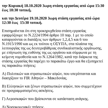
την Κυριακή 18.10.2020 3ωρη στάση εργασίας από ώρα 15:30
έως 18:30 τοπική,
και την Δευτέρα 19.10.2020 3ωρη στάση εργασίας από ώρα
12:30 έως 15:30 τοπική.
Επισημαίνεται ότι στη προκηρυχθείσα στάση εργασίας
εφαρμόζουμε το Ν.2224/1994 άρθρο 10 παρ. 1 με το οποίο
καταργούνται οι διατάξεις των άρθρων 1,2,4,5 και 6 του
Ν.1915/1990 και ως εκ τούτου η ΟΣΥΠΑ, στα πλαίσια της
λειτουργίας της ως δευτεροβάθμιας συνδικαλιστικής οργάνωσης,
με επίγνωση της ευθύνης της ως οργάνου και σύμφωνα με τη
κείμενη νομοθεσία και το Ν.1264/1982, κατά την διάρκεια της
στάσης εργασίας θα παρέχει το παρακάτω έργο και θα εξυπηρετεί
τις παρακάτω πτήσεις:
Α) Πολιτικών και στρατιωτικών α/φών, που υπερίπτανται και
διασχίζουν το FIR Αθηνών – Μακεδονίας.
Β) Ελληνικών και ξένων στρατιωτικών α/φών, που συμμετέχουν
σε προγραμματισμένες ασκήσεις.
Γ) Αεροσκαφών που βρίσκονται σε κατάσταση ανάγκης.
Δ) Νοσοκομειακές πτήσεις.